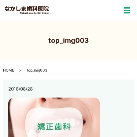
メ
top_img003
HOME
top_img003
2018/08/28