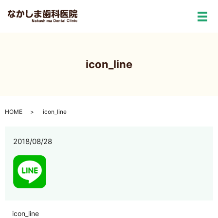
メ
icon_line
HOME
icon_line
2018/08/28
icon_line